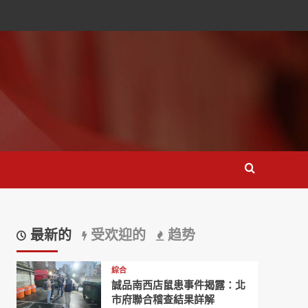
最新的
受欢迎的
趋势
綜合
誠品南西店鼠患事件揭露：北
市府聯合稽查結果詳解