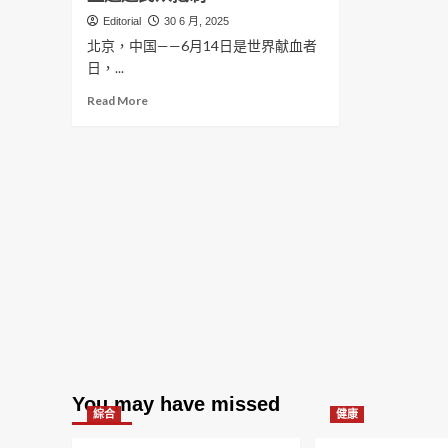
Editorial
30 6 月, 2025
北京，中国——6月14日是世界献血者
日，...
Read
Read More
more
about
世
界
献
血
日：
中
国
政
府
呼
吁
献
血
You may have missed
遭
綜合
健康
遇
民