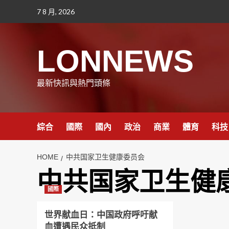
Skip
7 8 月, 2026
to
content
LONNEWS
最新快訊與熱門頭條
綜合
國際
國內
政治
商業
體育
科技
HOME
中共国家卫生健康委员会
中共国家卫生健
國際
世界献血日：中国政府呼吁献
血遭遇民众抵制