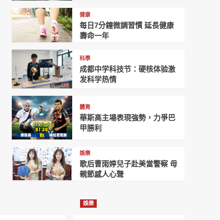
健康
每日7分鐘微調習慣 延長健康
壽命一年
科學
成都中学科技节：硬核体验激
发科学热情
體育
華斯高主場表現強勢，力爭巴
甲勝利
娛樂
歌后曹雨婷兒子赴美當警察 母
親節感人心聲
娛樂