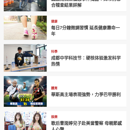
合稽查結果詳解
健康
每日7分鐘微調習慣 延長健康壽命一
年
科學
成都中学科技节：硬核体验激发科学
热情
體育
華斯高主場表現強勢，力爭巴甲勝利
娛樂
歌后曹雨婷兒子赴美當警察 母親節感
人心聲