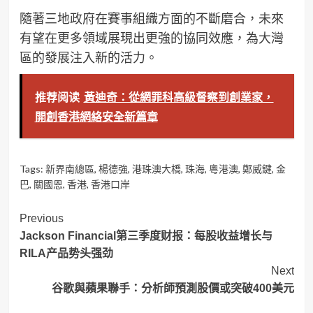
隨著三地政府在賽事組織方面的不斷磨合，未來
有望在更多領域展現出更強的協同效應，為大灣
區的發展注入新的活力。
推荐阅读
黃迪奇：從網罪科高級督察到創業家，
開創香港網絡安全新篇章
Tags:
新界南總區
,
楊德強
,
港珠澳大橋
,
珠海
,
粵港澳
,
鄭威鍵
,
金
巴
,
關國恩
,
香港
,
香港口岸
Post
Previous
Jackson Financial第三季度财报：每股收益增长与
Navigation
RILA产品势头强劲
Next
谷歌與蘋果聯手：分析師預測股價或突破400美元