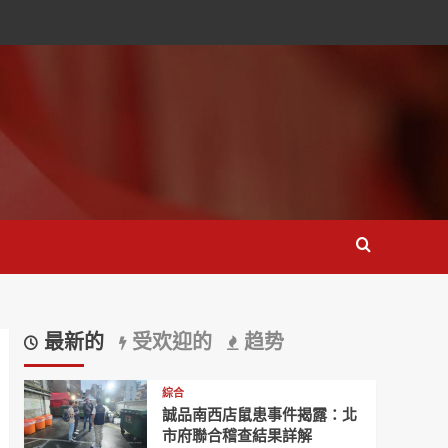
最新的
受欢迎的
趋势
綜合
誠品南西店鼠患事件揭露：北
市府聯合稽查結果詳解