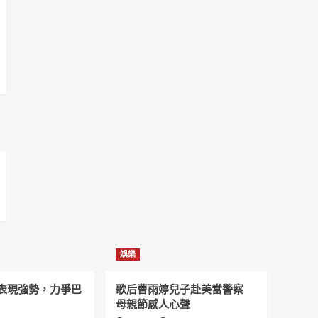
娛樂
表現強勢，力爭巴
歌后曹雨婷兒子赴美當警察
母親節感人心聲