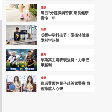
健康
每日7分鐘微調習慣 延長健康
壽命一年
科學
成都中学科技节：硬核体验激
发科学热情
體育
華斯高主場表現強勢，力爭巴
甲勝利
娛樂
歌后曹雨婷兒子赴美當警察 母
親節感人心聲