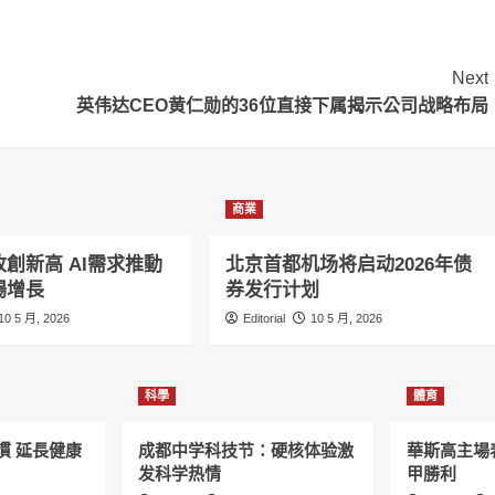
Next
英伟达CEO黄仁勋的36位直接下属揭示公司战略布局
商業
創新高 AI需求推動
北京首都机场将启动2026年债
場增長
券发行计划
10 5 月, 2026
Editorial
10 5 月, 2026
科學
體育
慣 延長健康
成都中学科技节：硬核体验激
華斯高主場
发科学热情
甲勝利