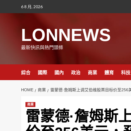
Skip
6 8 月, 2026
to
content
LONNEWS
最新快訊與熱門頭條
綜合
國際
國內
政治
商業
體育
科技
HOME
商業
雷蒙德·詹姆斯上调艾伯维股票目标价至256
商業
雷蒙德·詹姆斯