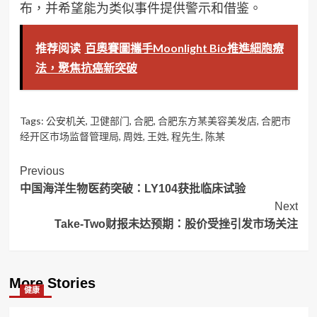
布，并希望能为类似事件提供警示和借鉴。
推荐阅读
百奧賽圖攜手Moonlight Bio推進細胞療
法，聚焦抗癌新突破
Tags:
公安机关
,
卫健部门
,
合肥
,
合肥东方某美容美发店
,
合肥市
经开区市场监督管理局
,
周姓
,
王姓
,
程先生
,
陈某
Post
Previous
中国海洋生物医药突破：LY104获批临床试验
Navigation
Next
Take-Two财报未达预期：股价受挫引发市场关注
More Stories
健康