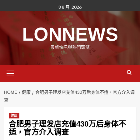
Skip
8 8 月, 2026
to
content
LONNEWS
最新快訊與熱門頭條
Primary
Menu
HOME
健康
合肥男子理发店充值430万后身体不适，官方介入调
查
健康
合肥男子理发店充值430万后身体不
适，官方介入调查