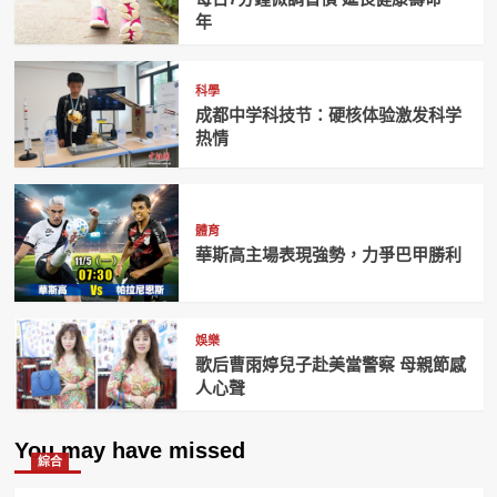
年
科學
成都中学科技节：硬核体验激发科学
热情
體育
華斯高主場表現強勢，力爭巴甲勝利
娛樂
歌后曹雨婷兒子赴美當警察 母親節感
人心聲
You may have missed
綜合