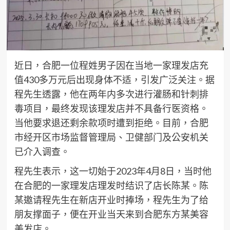
近日，合肥一位程姓男子因在当地一家理发店充
值430多万元后出现身体不适，引发广泛关注。据
程先生透露，他在两年内多次进行灌肠和针刺排
毒项目，最终发现该理发店并不具备行医资格。
当他要求退还剩余款项时遭到拒绝。目前，合肥
市经开区市场监督管理局、卫健部门及公安机关
已介入调查。
程先生表示，这一切始于2023年4月8日，当时他
在合肥的一家理发店理发时结识了店长陈某。陈
某邀请程先生在新店开业时捧场，程先生为了给
朋友撑面子，便在开业当天来到合肥东方某美容
美发店。