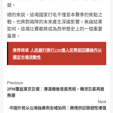
鼓。
總的來說，這場國家打吡不僅是本賽季的焦點之
戰，也將對兩隊的未來產生深遠影響。無論結果
如何，這場比賽都將成為西甲歷史上的一個重要
篇章。
推荐阅读
人民銀行進行230億人民幣逆回購操作以
穩定市場流動性
Post
Previous
2PM重返東京巨蛋：澤演婚後首度亮相，韓流巨星再掀
Navigation
熱潮
Next
中国外贸从沿海独奏到全域协同：跨境供应链韧性增强