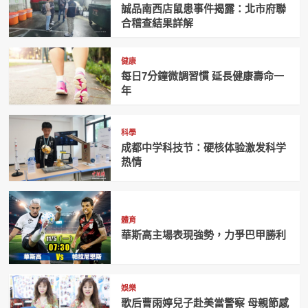
誠品南西店鼠患事件揭露：北市府聯
合稽查結果詳解
健康
每日7分鐘微調習慣 延長健康壽命一
年
科學
成都中学科技节：硬核体验激发科学
热情
體育
華斯高主場表現強勢，力爭巴甲勝利
娛樂
歌后曹雨婷兒子赴美當警察 母親節感