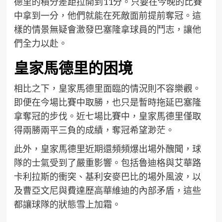
德里的積分差距拉開到11分。只要在今晚的比賽
中拿到一分，他們就能在死敵面前提前奪冠。這
樣的情景無疑會激發巴塞隆拿球員的鬥志，讓他
們全力以赴。
皇家馬德里的困境
相比之下，皇家馬德里面臨的情況則不容樂觀。
即便在今場比賽中取勝，也只是暫時拖延巴塞隆
拿奪冠的步伐。近七場比賽中，皇家馬德里僅取
得兩勝兩平三負的成績，奪冠希望渺茫。
此外，皇家馬德里近期還頻頻爆出場外醜聞，球
隊的士氣受到了嚴重影響。包括魯迪格與艾華路
卡利拉斯的衝突、基利安麥巴比的場外風波，以
及曹亞文尼與費達歷高華維迪的內部矛盾，這些
都讓球隊的狀態雪上加霜。