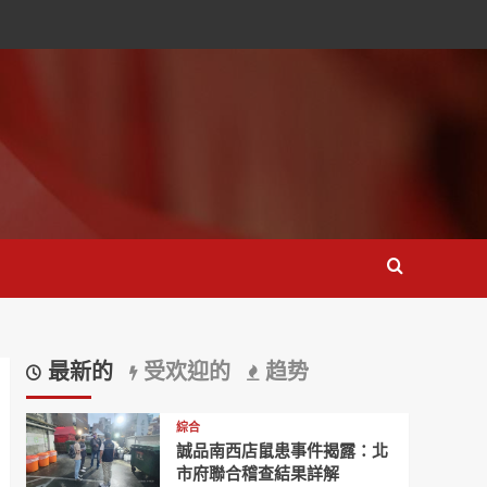
最新的
受欢迎的
趋势
綜合
誠品南西店鼠患事件揭露：北
市府聯合稽查結果詳解