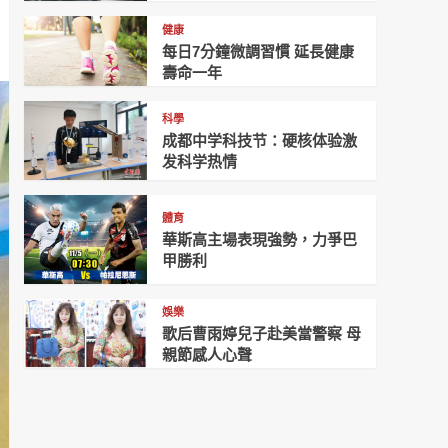
健康
每日7分鐘微調習慣 延長健康
壽命一年
科學
成都中学科技节：硬核体验激
发科学热情
體育
華斯高主場表現強勢，力爭巴
甲勝利
娛樂
歌后曹雨婷兒子赴美當警察 母
親節感人心聲