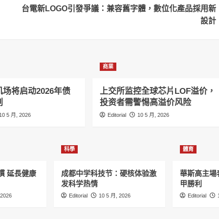
台電新LOGO引發爭議：兼容舊字體，數位化產品採用新
設計
商業
场将启动2026年债
上交所监控全球芯片LOF溢价，
划
投资者需警惕高溢价风险
10 5 月, 2026
Editorial
10 5 月, 2026
科學
體育
慣 延長健康
成都中学科技节：硬核体验激
華斯高主場
发科学热情
甲勝利
 2026
Editorial
10 5 月, 2026
Editorial