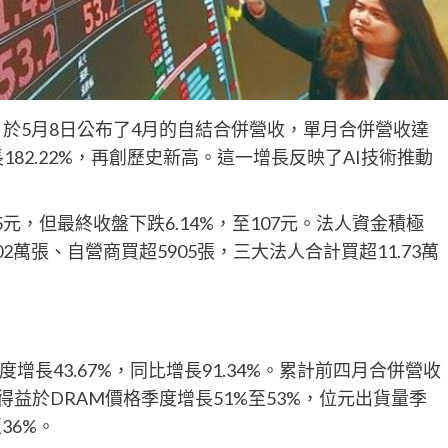
）於5月8日公布了4月的自結合併營收，單月合併營收達
增長182.22%，再創歷史新高。這一增長反映了AI技術推動
元，但最終收盤下跌6.14%，至107元。法人資金積極
02萬張、自營商買超5905張，三大法人合計買超11.73萬
度增長43.67%，同比增長91.34%。累計前四月合併營收
主要得益於DRAM價格季度增長51%至53%，位元出貨量季
36%。