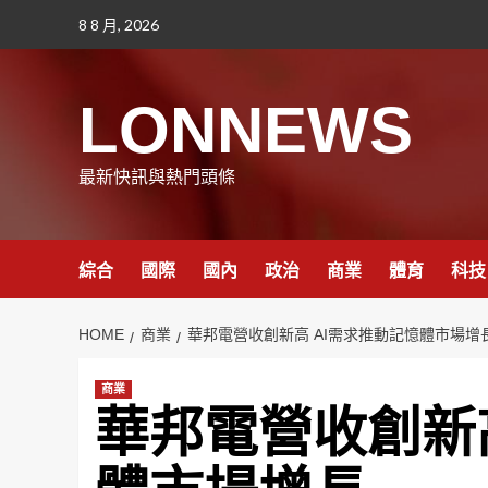
Skip
8 8 月, 2026
to
content
LONNEWS
最新快訊與熱門頭條
綜合
國際
國內
政治
商業
體育
科技
HOME
商業
華邦電營收創新高 AI需求推動記憶體市場增
商業
華邦電營收創新高