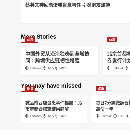
蔡英文神回應蛋糕盲盒事件 引發網友熱議
Navigation
More Stories
商業
商業
中国外贸从沿海独奏到全域协
北京首都机
同：跨境供应链韧性增强
券发行计
Editorial
10 5 月, 2026
Editorial
You may have missed
綜合
健康
誠品南西店鼠患事件揭露：北
每日7分鐘微調習
市府聯合稽查結果詳解
壽命一年
Editorial
10 5 月, 2026
Editorial
10 5 月,