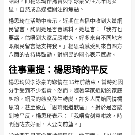
話題，而楊思琦作為曾與李泳豪交往九年的女
星，自然成為媒體關注的焦點。
楊思琦在活動中表示，近期在直播中收到大量網
民留言，詢問她是否會爆料。她坦言：「我冇乜
要講，估唔到大家反應咁大，好多來自不同地方
嘅網民留言話支持我。」楊思琦感受到來自四方
八面的支持與鼓勵，對網民的關心表示感謝。
往事重提：楊思琦的平反
楊思琦與李泳豪的戀情在15年前結束，當時她因
分手受到不少指責。然而，隨著李家近期的家庭
糾紛，網民的態度發生轉變，許多人開始同情楊
思琦，甚至設立「思琦姐道歉區」。對於是否感
到被平反，楊思琦表示：「我唔會刻意咁諗，時
間過咗去好耐，人要向前望。」