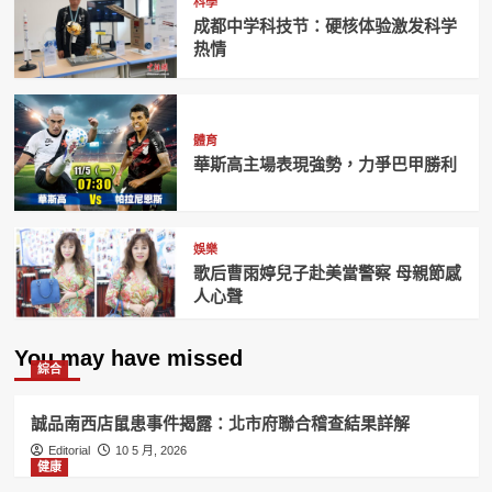
科學
成都中学科技节：硬核体验激发科学
热情
體育
華斯高主場表現強勢，力爭巴甲勝利
娛樂
歌后曹雨婷兒子赴美當警察 母親節感
人心聲
You may have missed
綜合
誠品南西店鼠患事件揭露：北市府聯合稽查結果詳解
Editorial
10 5 月, 2026
健康