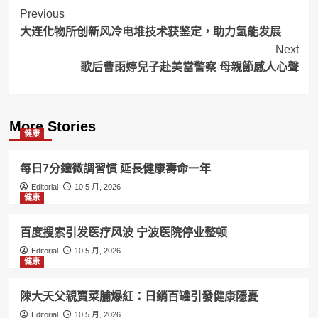
Post
Previous
大连化物所创新风冷电堆技术获鉴定，助力氢能发展
Navigation
Next
歌后曹雨婷兒子赴美當警察 母親節感人心聲
More Stories
健康
每日7分鐘微調習慣 延長健康壽命一年
Editorial
10 5 月, 2026
健康
百度搜索引发医疗风波 宁波医院停业整顿
Editorial
10 5 月, 2026
健康
陳大天父親賣菜脯爆紅：日銷百罐引發健康隱憂
Editorial
10 5 月, 2026