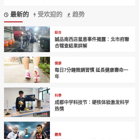
最新的
受欢迎的
趋势
綜合
誠品南西店鼠患事件揭露：北市府聯
合稽查結果詳解
健康
每日7分鐘微調習慣 延長健康壽命一
年
科學
成都中学科技节：硬核体验激发科学
热情
體育