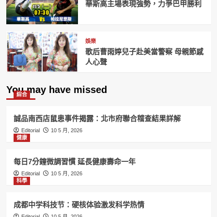
華斯高主場表現強勢，力爭巴甲勝利
娛樂
歌后曹雨婷兒子赴美當警察 母親節感
人心聲
You may have missed
綜合
誠品南西店鼠患事件揭露：北市府聯合稽查結果詳解
Editorial
10 5 月, 2026
健康
每日7分鐘微調習慣 延長健康壽命一年
Editorial
10 5 月, 2026
科學
成都中学科技节：硬核体验激发科学热情
Editorial
10 5 月, 2026