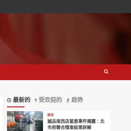
最新的
受欢迎的
趋势
綜合
誠品南西店鼠患事件揭露：北
市府聯合稽查結果詳解