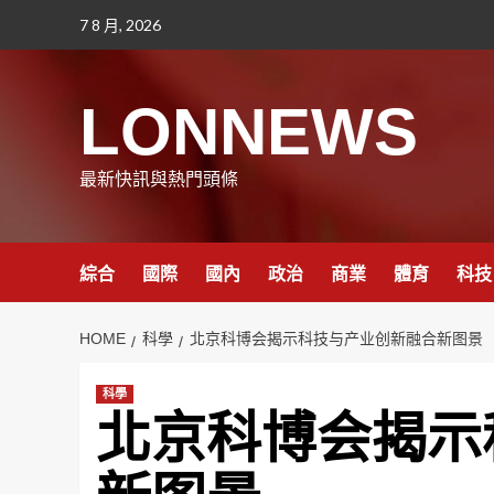
Skip
7 8 月, 2026
to
content
LONNEWS
最新快訊與熱門頭條
綜合
國際
國內
政治
商業
體育
科技
HOME
科學
北京科博会揭示科技与产业创新融合新图景
科學
北京科博会揭示