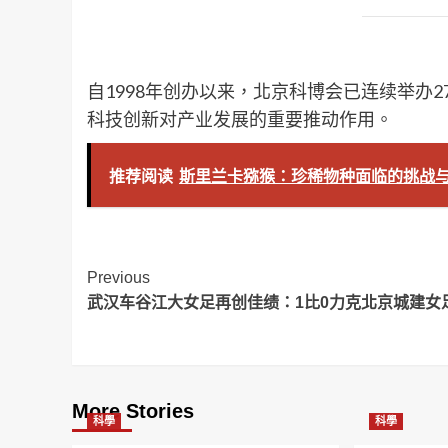
自1998年创办以来，北京科博会已连续举办
科技创新对产业发展的重要推动作用。
推荐阅读
斯里兰卡猕猴：珍稀物种面临的挑战
Post
Previous
武汉车谷江大女足再创佳绩：1比0力克北京城建女
Navigation
More Stories
科學
科學