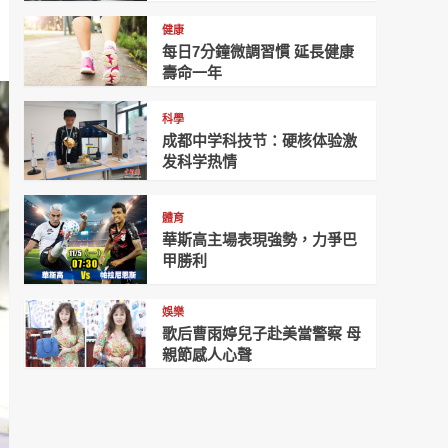
健康
每日7分鐘微調習慣 延長健康
壽命一年
科學
成都中学科技节：硬核体验激
发科学热情
體育
華斯高主場表現強勢，力爭巴
甲勝利
娛樂
歌后曹雨婷兒子赴美當警察 母
親節感人心聲